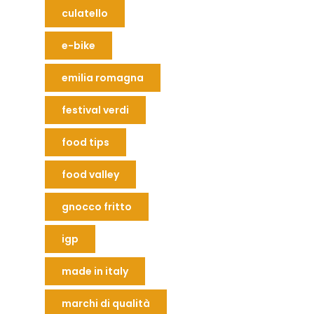
culatello
e-bike
emilia romagna
festival verdi
food tips
food valley
gnocco fritto
igp
made in italy
marchi di qualità