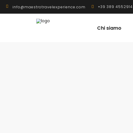
+39 389 4552914
info@maestrotravelexperience.com
Chi siamo