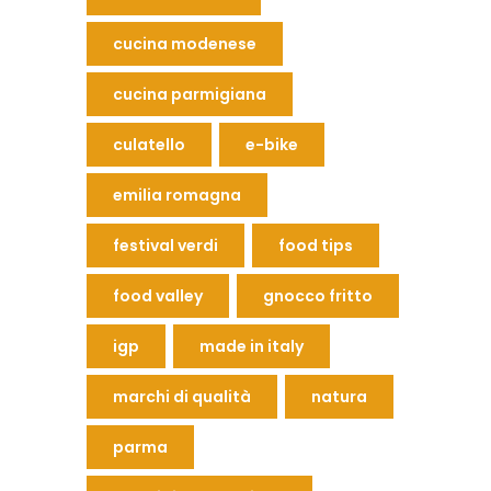
cucina modenese
cucina parmigiana
culatello
e-bike
emilia romagna
festival verdi
food tips
food valley
gnocco fritto
igp
made in italy
marchi di qualità
natura
parma