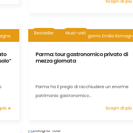
Scopri di più
Bestseller
Must-visit
magna
4h
Tour di 1 giorno Emilia Romag
ato
Parma: tour gastronomico privato di
solo”
mezza giornata
o
Parma ha il pregio di racchiudere un enorme
patrimonio gastronomico…
 più ►
Scopri di più