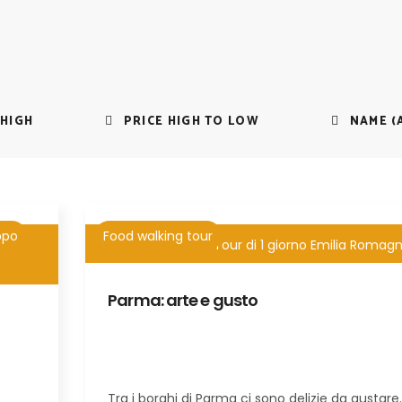
 HIGH
PRICE HIGH TO LOW
NAME (A
ppo
Food walking tour
a
3 h
Tour di 1 giorno Emilia Romag
Parma: arte e gusto
Tra i borghi di Parma ci sono delizie da gustare