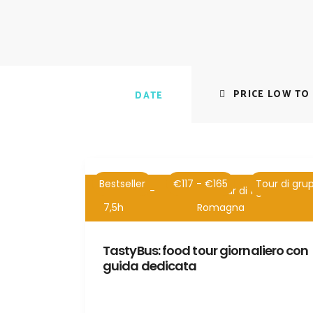
PRICE LOW TO
DATE
Bestseller
€117 - €165
Tour di gru
4,5h -
Tour di 1 giorno Emili
7,5h
Romagna
TastyBus: food tour giornaliero con
guida dedicata