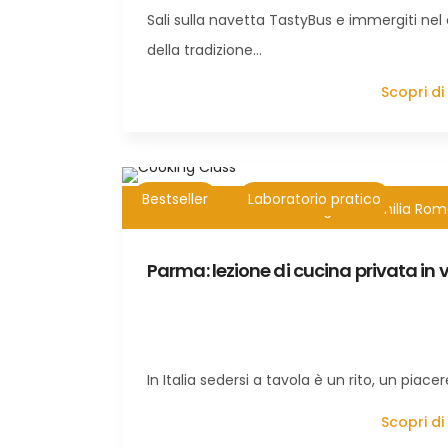
Sali sulla navetta TastyBus e immergiti nel
della tradizione…
Scopri di
Bestseller
Laboratorio pratico
4h
Tour di 1 giorno Emilia Ro
Parma: lezione di cucina privata in v
In Italia sedersi a tavola è un rito, un piace
Scopri di