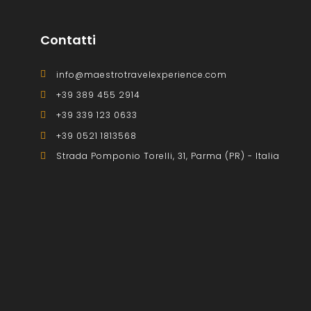
Contatti
info@maestrotravelexperience.com
+39 389 455 2914
+39 339 123 0633
+39 0521 1813568
Strada Pomponio Torelli, 31, Parma (PR) - Italia