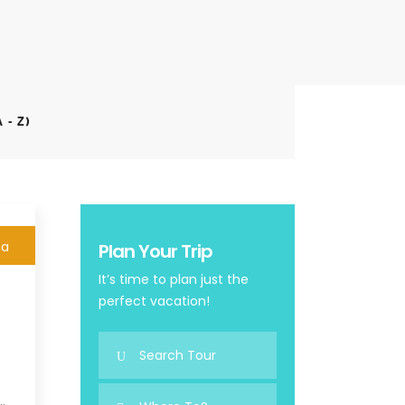
 - Z)
na
Plan Your Trip
It’s time to plan just the
perfect vacation!
…