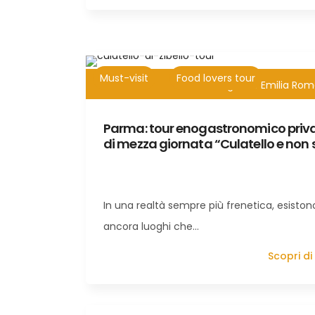
Must-visit
Food lovers tour
4h
Tour di 1 giorno Emilia Ro
Parma: tour enogastronomico priv
di mezza giornata “Culatello e non 
In una realtà sempre più frenetica, esiston
ancora luoghi che…
Scopri di