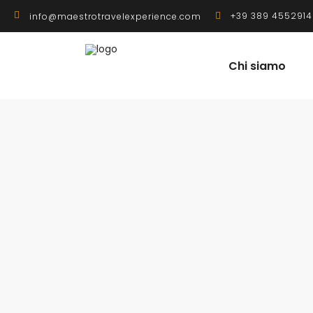
+39 389 4552914
info@maestrotravelexperience.com
Chi siamo