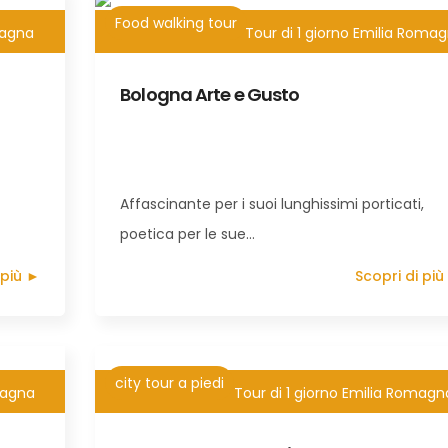
Food walking tour
magna
3,5h
Tour di 1 giorno Emilia Roma
Bologna Arte e Gusto
Affascinante per i suoi lunghissimi porticati,
poetica per le sue…
 più ►
Scopri di più
city tour a piedi
magna
3h
Tour di 1 giorno Emilia Romagn