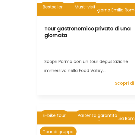
Bestseller
Must-visit
8h
Tour di 1 giorno Emilia Ro
Tour gastronomico privato di una
giornata
Scopri Parma con un tour degustazione
immersivo nella Food Valley,…
Scopri di
E-bike tour
Partenza garantita
3,5
Tour di 1 giorno Emilia Ro
Tour di gruppo