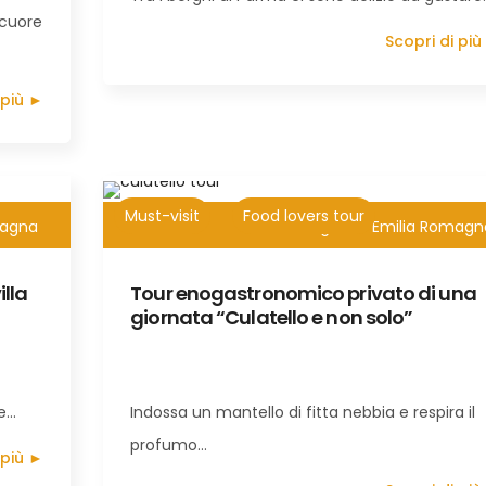
 cuore
Scopri di più
 più ►
Must-visit
Food lovers tour
magna
8h
Tour di 1 giorno Emilia Romag
illa
Tour enogastronomico privato di una
giornata “Culatello e non solo”
re…
Indossa un mantello di fitta nebbia e respira il
profumo…
 più ►