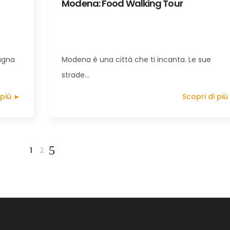
Modena: Food Walking Tour
pagna
Modena è una città che ti incanta. Le sue
strade…
 più ►
Scopri di più
1
2